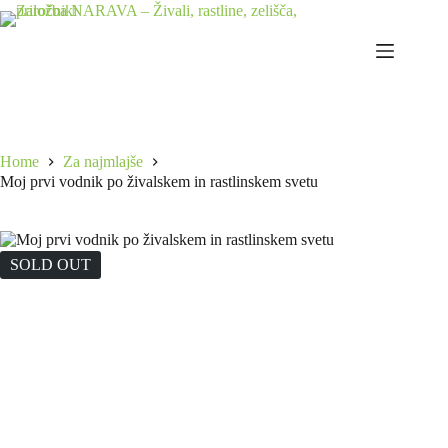
Skip
to
content
Home
Za najmlajše
Moj prvi vodnik po živalskem in rastlinskem svetu
SOLD OUT