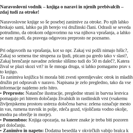
N
aravoslovni vodnik – knjiga o naravi in njenih prebivalcih –
zdaj tudi za otroke!
Naravoslovne knjige so še posebej zanimive za otroke. Po njih lahko
brskajo sami, lahko pa jih berejo vsi družinski člani. Odrasli se seveda
potrudimo, da otrokom odgovorimo na vsa njihova vprašanja, a lahko
se nam zgodi, da pravega odgovora preprosto ne poznamo.
Pri odgovorih na vprašanja, kot so npr. Zakaj vsi polži nimajo hišic?,
Zakaj so semena tise strupena za ljudi, pticam pa gredo tako v slast?,
Zakaj brenčanje navadne zelenke slišimo tudi do 50 m daleč?, Katera
žival se plazi skozi vrt? in še mnoga druga, si lahko pomagamo prav s
to knjigo.
Ta zanimiva knjižica bi morala biti zvesti spremljevalec otrok in mladih
družin pri odpravah v naravo. Napisana je zelo pregledno, tako da vse
informacije najdemo zelo hitro.
•
Preprosto:
Natančne ilustracije, pregledne strani in barvna lestvica
pomagajo pri hitrem določanju živalskih in rastlinskih vrst (vsakemu
življenjskemu prostoru ustreza določena barva: zelena označuje mesto
in vas, rumena travnik in polje, rdeča gozd, vijoličasta vodno okolje,
modra pa obrežje in morje).
•
Pomembno:
Knjiga opozarja, na katere znake je treba biti pozoren
pri določanju.
•
Zanimivo in napeto:
Dodatna besedila v okvirčkih vabijo bralca k