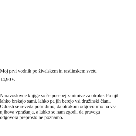
Moj prvi vodnik po živalskem in rastlinskem svetu
14,90
€
Naravoslovne knjige so še posebej zanimive za otroke. Po njih
lahko brskajo sami, lahko pa jih berejo vsi družinski člani.
Odrasli se seveda potrudimo, da otrokom odgovorimo na vsa
njihova vprašanja, a lahko se nam zgodi, da pravega
odgovora preprosto ne poznamo.